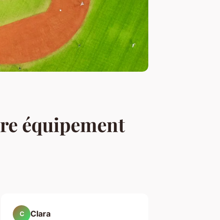
otre équipement
Clara
C