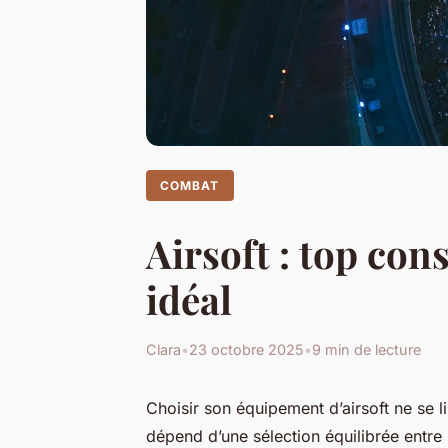
COMBAT
Airsoft : top con
idéal
Clara
•
23 octobre 2025
•
9 min de lecture
Choisir son équipement d’airsoft ne se l
dépend d’une sélection équilibrée entre 