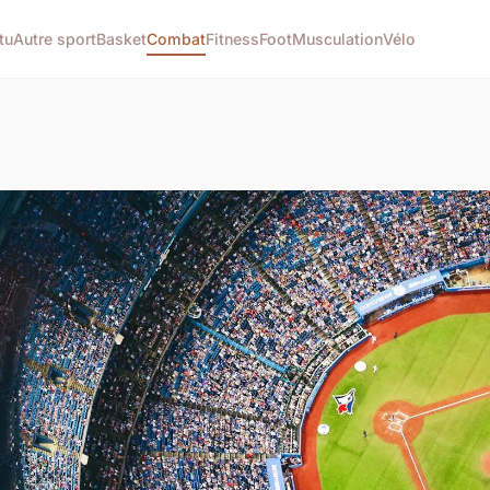
tu
Autre sport
Basket
Combat
Fitness
Foot
Musculation
Vélo