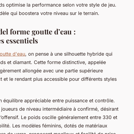
ids optimise la performance selon votre style de jeu.
e qui boostera votre niveau sur le terrain.
el forme goutte d’eau :
s essentiels
outte d'eau
, on pense à une silhouette hybride qui
s et diamant. Cette forme distinctive, appelée
légèrement allongée avec une partie supérieure
ct et le rendant plus accessible pour différents styles
 équilibre appréciable entre puissance et contrôle.
joueurs de niveau intermédiaire à confirmé, désirant
u’offensif. Le poids oscille généralement entre 330 et
bilité. Les modèles féminins, dotés de matériaux
re de verre, proposent moelleux et facilité de prise