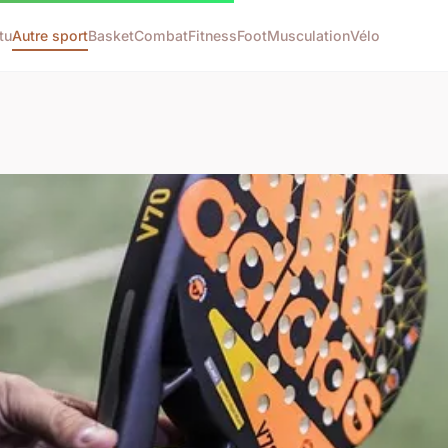
tu
Autre sport
Basket
Combat
Fitness
Foot
Musculation
Vélo