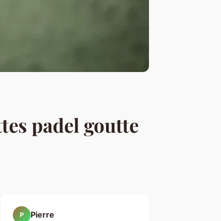
tes padel goutte
Pierre
P