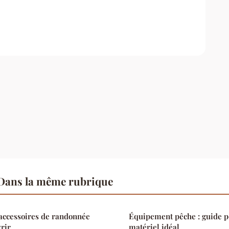
 Dans la même rubrique
 accessoires de randonnée
Équipement pêche : guide po
rir
matériel idéal