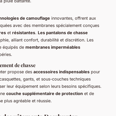
 pluie battante.
hnologies de camouflage
innovantes, offrent aux
riquées avec des membranes spécialement conçues
res
et
résistantes
.
Les pantalons de chasse
ie, alliant confort, durabilité et discrétion. Les
e équipés de
membranes imperméables
péries.
pement de chasse
unter propose des
accessoires indispensables
pour
casquettes, gants, et sous-couches techniques
er leur équipement selon leurs besoins spécifiques.
 une
couche supplémentaire de protection
et de
e plus agréable et réussie.