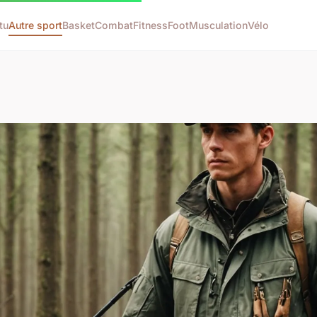
tu
Autre sport
Basket
Combat
Fitness
Foot
Musculation
Vélo