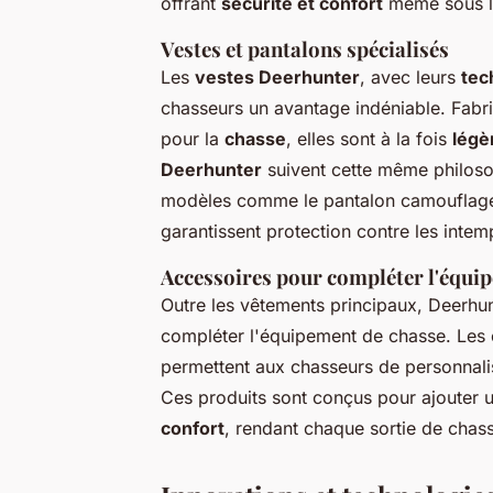
offrant
sécurité et confort
même sous la
Vestes et pantalons spécialisés
Les
vestes Deerhunter
, avec leurs
tec
chasseurs un avantage indéniable. Fab
pour la
chasse
, elles sont à la fois
légè
Deerhunter
suivent cette même philosoph
modèles comme le pantalon camouflag
garantissent protection contre les intem
Accessoires pour compléter l'équi
Outre les vêtements principaux, Deerh
compléter l'équipement de chasse. Les 
permettent aux chasseurs de personnalis
Ces produits sont conçus pour ajouter
confort
, rendant chaque sortie de chass