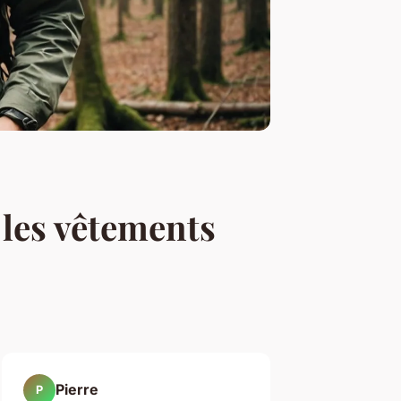
 les vêtements
Pierre
P